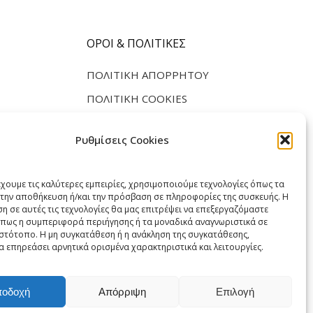
ΌΡΟΙ & ΠΟΛΙΤΙΚΈΣ
ΠΟΛΙΤΙΚΉ ΑΠΟΡΡΉΤΟΥ
ΠΟΛΙΤΙΚΉ COOKIES
Ρυθμίσεις Cookies
έχουμε τις καλύτερες εμπειρίες, χρησιμοποιούμε τεχνολογίες όπως τα
α την αποθήκευση ή/και την πρόσβαση σε πληροφορίες της συσκευής. Η
η σε αυτές τις τεχνολογίες θα μας επιτρέψει να επεξεργαζόμαστε
πως η συμπεριφορά περιήγησης ή τα μοναδικά αναγνωριστικά σε
ιστότοπο. Η μη συγκατάθεση ή η ανάκληση της συγκατάθεσης,
α επηρεάσει αρνητικά ορισμένα χαρακτηριστικά και λειτουργίες.
Οι άλλες μας δραστηριότητες
ποδοχή
Απόρριψη
Επιλογή