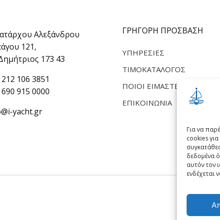
ΓΡΉΓΟΡΗ ΠΡΌΣΒΑΣΗ
ατάρχου Αλεξάνδρου
άγου 121,
ΥΠΗΡΕΣΊΕΣ
 Δημήτριος 173 43
ΤΙΜΟΚΑΤΆΛΟΓΟΣ
 212 106 3851
ΠΟΙΟΙ ΕΊΜΑΣΤΕ
 690 915 0000
ΕΠΙΚΟΙΝΩΝΊΑ
o@i-yacht.gr
Για να παρ
cookies γι
συγκατάθεσ
δεδομένα ό
αυτόν τον 
ενδέχεται ν
Α