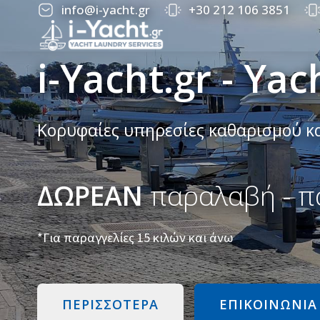
info@i-yacht.gr
+30 212 106 3851
i-Yacht.gr - Ya
Κορυφαίες υπηρεσίες καθαρισμού κ
ΔΩΡΕΑΝ
παραλαβή - π
*Για παραγγελίες 15 κιλών και άνω
ΠΕΡΙΣΣΌΤΕΡΑ
ΕΠΙΚΟΙΝΩΝΊΑ