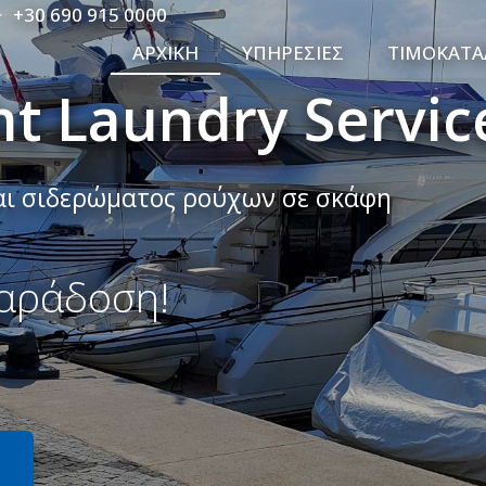
+30 690 915 0000
ΑΡΧΙΚΉ
ΥΠΗΡΕΣΊΕΣ
ΤΙΜΟΚΑΤΆ
cht Laundry Servic
αι σιδερώματος ρούχων σε σκάφη
αράδοση!