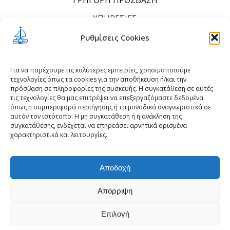
ΥΠΗΡΕΣΊΕΣ
ΤΙΜΟΚΑΤΆΛΟΓΟΣ
Ρυθμίσεις Cookies
ΠΟΙΟΙ ΕΊΜΑΣΤΕ
ΕΠΙΚΟΙΝΩΝΊΑ
Για να παρέχουμε τις καλύτερες εμπειρίες, χρησιμοποιούμε
τεχνολογίες όπως τα cookies για την αποθήκευση ή/και την
πρόσβαση σε πληροφορίες της συσκευής. Η συγκατάθεση σε αυτές
ΌΡΟΙ & ΠΟΛΙΤΙΚΈΣ
τις τεχνολογίες θα μας επιτρέψει να επεξεργαζόμαστε δεδομένα
όπως η συμπεριφορά περιήγησης ή τα μοναδικά αναγνωριστικά σε
ΠΟΛΙΤΙΚΉ ΑΠΟΡΡΉΤΟΥ
αυτόν τον ιστότοπο. Η μη συγκατάθεση ή η ανάκληση της
συγκατάθεσης, ενδέχεται να επηρεάσει αρνητικά ορισμένα
ΠΟΛΙΤΙΚΉ COOKIES
χαρακτηριστικά και λειτουργίες.
Αποδοχή
Copyright © 2024 i-Yacht.gr - Yacht Laundry Services
Powered by
Synthesys
Απόρριψη
Οι άλλες μας δραστηριότητες
Επιλογή