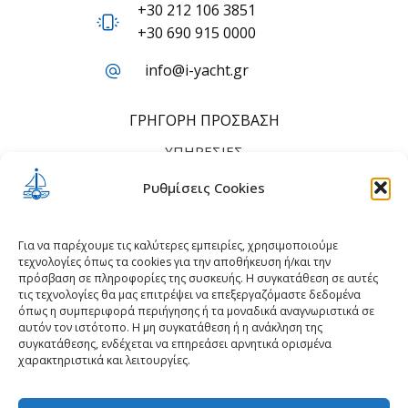
+30 212 106 3851
+30 690 915 0000
info@i-yacht.gr
ΓΡΉΓΟΡΗ ΠΡΌΣΒΑΣΗ
ΥΠΗΡΕΣΊΕΣ
ΤΙΜΟΚΑΤΆΛΟΓΟΣ
Ρυθμίσεις Cookies
ΠΟΙΟΙ ΕΊΜΑΣΤΕ
ΕΠΙΚΟΙΝΩΝΊΑ
Για να παρέχουμε τις καλύτερες εμπειρίες, χρησιμοποιούμε
τεχνολογίες όπως τα cookies για την αποθήκευση ή/και την
πρόσβαση σε πληροφορίες της συσκευής. Η συγκατάθεση σε αυτές
ΌΡΟΙ & ΠΟΛΙΤΙΚΈΣ
τις τεχνολογίες θα μας επιτρέψει να επεξεργαζόμαστε δεδομένα
όπως η συμπεριφορά περιήγησης ή τα μοναδικά αναγνωριστικά σε
ΠΟΛΙΤΙΚΉ ΑΠΟΡΡΉΤΟΥ
αυτόν τον ιστότοπο. Η μη συγκατάθεση ή η ανάκληση της
συγκατάθεσης, ενδέχεται να επηρεάσει αρνητικά ορισμένα
ΠΟΛΙΤΙΚΉ COOKIES
χαρακτηριστικά και λειτουργίες.